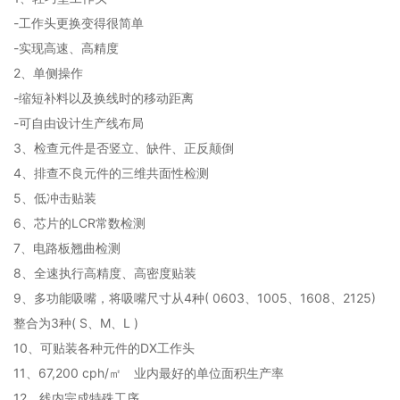
-工作头更换变得很简单
-实现高速、高精度
2、单侧操作
-缩短补料以及换线时的移动距离
-可自由设计生产线布局
3、检查元件是否竖立、缺件、正反颠倒
4、排查不良元件的三维共面性检测
5、低冲击贴装
6、芯片的LCR常数检测
7、电路板翘曲检测
8、全速执行高精度、高密度贴装
9、多功能吸嘴，将吸嘴尺寸从4种( 0603、1005、1608、2125)
整合为3种( S、M、L )
10、可贴装各种元件的DX工作头
11、67,200 cph/㎡ 业内最好的单位面积生产率
12、线内完成特殊工序