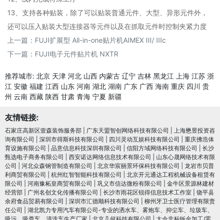
13、支持各种贴装，除了可以贴装普通元件、大型、异形元件外，
还可以压入贴装大型连接器等元件以及在抓取元件时控制夹紧力度
上一篇：
FUJI扩展型 All-in-one贴片机AIMEX III/ IIIc
下一篇：
FUJI电子元件贴片机 NXTR
推荐城市:
北京
天津
河北
山西
内蒙古
辽宁
吉林
黑龙江
上海
江苏
浙
江
安徽
福建
江西
山东
河南
湖北
湖南
广东
广西
海南
重庆
四川
贵
州
云南
西藏
陕西
甘肃
青海
宁夏
新疆
友情链接:
石家庄高新区壹森装饰服务部
|
广东天盟智创网络科技有限公司
|
上海懋昱投资咨
询有限公司
|
深圳市得斯科技有限公司
|
四川灵动互娱科技有限公司
|
重庆拂浩体
育设施有限公司
|
品意信息科技深圳有限公司
|
信阳方域网络科技有限公司
|
长沙
甄选电子商务有限公司
|
西安诺达网络信息技术有限公司
|
山东心晟网络技术有限
公司
|
河北众森钢管制造有限公司
|
北京华宸丽景环保科技有限公司
|
龙岩市贝普
利商贸有限公司
|
杭州红智智能科技有限公司
|
北京开元通达工程机械设备租赁有
限公司
|
河南豫柘皇商贸有限公司
|
巩义市信达微粉有限公司
|
金牛区景源林建材
经营部
|
广州名创文化传播有限公司
|
长沙市雨花区锐得信息技术工作室
|
饶平县
余府食品贸易有限公司
|
深圳市汇德顺科技有限公司
|
柳州牙卫士医疗管理有限责
任公司
|
湖北凯力专用汽车有限公司-专业的洒水车、雾炮车、抑尘车、垃圾车、
吸污、吸粪车、清洗车生产厂家
|
北京几何科技有限公司
|
太仓非标钣金加工/零