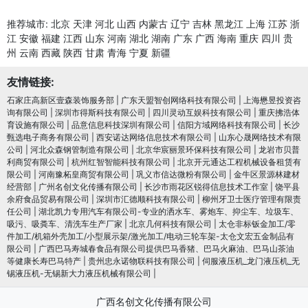
推荐城市:
北京
天津
河北
山西
内蒙古
辽宁
吉林
黑龙江
上海
江苏
浙
江
安徽
福建
江西
山东
河南
湖北
湖南
广东
广西
海南
重庆
四川
贵
州
云南
西藏
陕西
甘肃
青海
宁夏
新疆
友情链接:
石家庄高新区壹森装饰服务部
|
广东天盟智创网络科技有限公司
|
上海懋昱投资咨
询有限公司
|
深圳市得斯科技有限公司
|
四川灵动互娱科技有限公司
|
重庆拂浩体
育设施有限公司
|
品意信息科技深圳有限公司
|
信阳方域网络科技有限公司
|
长沙
甄选电子商务有限公司
|
西安诺达网络信息技术有限公司
|
山东心晟网络技术有限
公司
|
河北众森钢管制造有限公司
|
北京华宸丽景环保科技有限公司
|
龙岩市贝普
利商贸有限公司
|
杭州红智智能科技有限公司
|
北京开元通达工程机械设备租赁有
限公司
|
河南豫柘皇商贸有限公司
|
巩义市信达微粉有限公司
|
金牛区景源林建材
经营部
|
广州名创文化传播有限公司
|
长沙市雨花区锐得信息技术工作室
|
饶平县
余府食品贸易有限公司
|
深圳市汇德顺科技有限公司
|
柳州牙卫士医疗管理有限责
任公司
|
湖北凯力专用汽车有限公司-专业的洒水车、雾炮车、抑尘车、垃圾车、
吸污、吸粪车、清洗车生产厂家
|
北京几何科技有限公司
|
太仓非标钣金加工/零
件加工/机箱外壳加工/小型展示架/激光加工/电动三轮车架-太仓文宏五金制品有
限公司
|
广西巴马寿城春食品有限公司提供巴马香猪、巴马火麻油、巴马山茶油
等健康长寿巴马特产
|
贵州忠永诺物联科技有限公司
|
伺服液压机_龙门液压机_无
锡液压机-无锡新大力液压机械有限公司
|
广西名创文化传播有限公司