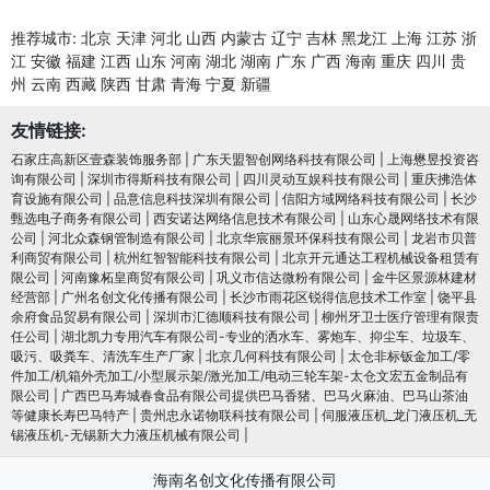
推荐城市:
北京
天津
河北
山西
内蒙古
辽宁
吉林
黑龙江
上海
江苏
浙
江
安徽
福建
江西
山东
河南
湖北
湖南
广东
广西
海南
重庆
四川
贵
州
云南
西藏
陕西
甘肃
青海
宁夏
新疆
友情链接:
石家庄高新区壹森装饰服务部
|
广东天盟智创网络科技有限公司
|
上海懋昱投资咨
询有限公司
|
深圳市得斯科技有限公司
|
四川灵动互娱科技有限公司
|
重庆拂浩体
育设施有限公司
|
品意信息科技深圳有限公司
|
信阳方域网络科技有限公司
|
长沙
甄选电子商务有限公司
|
西安诺达网络信息技术有限公司
|
山东心晟网络技术有限
公司
|
河北众森钢管制造有限公司
|
北京华宸丽景环保科技有限公司
|
龙岩市贝普
利商贸有限公司
|
杭州红智智能科技有限公司
|
北京开元通达工程机械设备租赁有
限公司
|
河南豫柘皇商贸有限公司
|
巩义市信达微粉有限公司
|
金牛区景源林建材
经营部
|
广州名创文化传播有限公司
|
长沙市雨花区锐得信息技术工作室
|
饶平县
余府食品贸易有限公司
|
深圳市汇德顺科技有限公司
|
柳州牙卫士医疗管理有限责
任公司
|
湖北凯力专用汽车有限公司-专业的洒水车、雾炮车、抑尘车、垃圾车、
吸污、吸粪车、清洗车生产厂家
|
北京几何科技有限公司
|
太仓非标钣金加工/零
件加工/机箱外壳加工/小型展示架/激光加工/电动三轮车架-太仓文宏五金制品有
限公司
|
广西巴马寿城春食品有限公司提供巴马香猪、巴马火麻油、巴马山茶油
等健康长寿巴马特产
|
贵州忠永诺物联科技有限公司
|
伺服液压机_龙门液压机_无
锡液压机-无锡新大力液压机械有限公司
|
海南名创文化传播有限公司