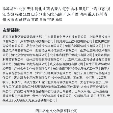
推荐城市:
北京
天津
河北
山西
内蒙古
辽宁
吉林
黑龙江
上海
江苏
浙
江
安徽
福建
江西
山东
河南
湖北
湖南
广东
广西
海南
重庆
四川
贵
州
云南
西藏
陕西
甘肃
青海
宁夏
新疆
友情链接:
石家庄高新区壹森装饰服务部
|
广东天盟智创网络科技有限公司
|
上海懋昱投资咨
询有限公司
|
深圳市得斯科技有限公司
|
四川灵动互娱科技有限公司
|
重庆拂浩体
育设施有限公司
|
品意信息科技深圳有限公司
|
信阳方域网络科技有限公司
|
长沙
甄选电子商务有限公司
|
西安诺达网络信息技术有限公司
|
山东心晟网络技术有限
公司
|
河北众森钢管制造有限公司
|
北京华宸丽景环保科技有限公司
|
龙岩市贝普
利商贸有限公司
|
杭州红智智能科技有限公司
|
北京开元通达工程机械设备租赁有
限公司
|
河南豫柘皇商贸有限公司
|
巩义市信达微粉有限公司
|
金牛区景源林建材
经营部
|
广州名创文化传播有限公司
|
长沙市雨花区锐得信息技术工作室
|
饶平县
余府食品贸易有限公司
|
深圳市汇德顺科技有限公司
|
柳州牙卫士医疗管理有限责
任公司
|
湖北凯力专用汽车有限公司-专业的洒水车、雾炮车、抑尘车、垃圾车、
吸污、吸粪车、清洗车生产厂家
|
北京几何科技有限公司
|
太仓非标钣金加工/零
件加工/机箱外壳加工/小型展示架/激光加工/电动三轮车架-太仓文宏五金制品有
限公司
|
广西巴马寿城春食品有限公司提供巴马香猪、巴马火麻油、巴马山茶油
等健康长寿巴马特产
|
贵州忠永诺物联科技有限公司
|
伺服液压机_龙门液压机_无
锡液压机-无锡新大力液压机械有限公司
|
四川名创文化传播有限公司