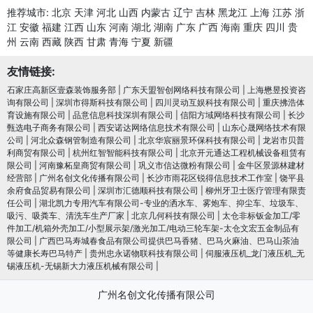
推荐城市:
北京
天津
河北
山西
内蒙古
辽宁
吉林
黑龙江
上海
江苏
浙
江
安徽
福建
江西
山东
河南
湖北
湖南
广东
广西
海南
重庆
四川
贵
州
云南
西藏
陕西
甘肃
青海
宁夏
新疆
友情链接:
石家庄高新区壹森装饰服务部
|
广东天盟智创网络科技有限公司
|
上海懋昱投资咨
询有限公司
|
深圳市得斯科技有限公司
|
四川灵动互娱科技有限公司
|
重庆拂浩体
育设施有限公司
|
品意信息科技深圳有限公司
|
信阳方域网络科技有限公司
|
长沙
甄选电子商务有限公司
|
西安诺达网络信息技术有限公司
|
山东心晟网络技术有限
公司
|
河北众森钢管制造有限公司
|
北京华宸丽景环保科技有限公司
|
龙岩市贝普
利商贸有限公司
|
杭州红智智能科技有限公司
|
北京开元通达工程机械设备租赁有
限公司
|
河南豫柘皇商贸有限公司
|
巩义市信达微粉有限公司
|
金牛区景源林建材
经营部
|
广州名创文化传播有限公司
|
长沙市雨花区锐得信息技术工作室
|
饶平县
余府食品贸易有限公司
|
深圳市汇德顺科技有限公司
|
柳州牙卫士医疗管理有限责
任公司
|
湖北凯力专用汽车有限公司-专业的洒水车、雾炮车、抑尘车、垃圾车、
吸污、吸粪车、清洗车生产厂家
|
北京几何科技有限公司
|
太仓非标钣金加工/零
件加工/机箱外壳加工/小型展示架/激光加工/电动三轮车架-太仓文宏五金制品有
限公司
|
广西巴马寿城春食品有限公司提供巴马香猪、巴马火麻油、巴马山茶油
等健康长寿巴马特产
|
贵州忠永诺物联科技有限公司
|
伺服液压机_龙门液压机_无
锡液压机-无锡新大力液压机械有限公司
|
广州名创文化传播有限公司