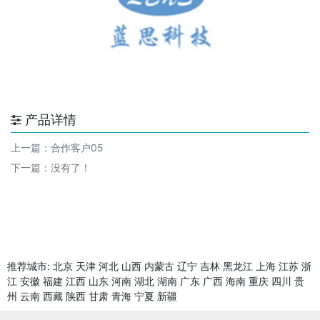
产品详情
上一篇：
合作客户05
下一篇：没有了！
推荐城市:
北京
天津
河北
山西
内蒙古
辽宁
吉林
黑龙江
上海
江苏
浙
江
安徽
福建
江西
山东
河南
湖北
湖南
广东
广西
海南
重庆
四川
贵
州
云南
西藏
陕西
甘肃
青海
宁夏
新疆